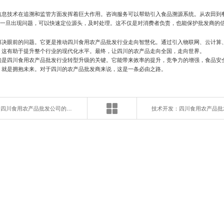
信息技术在追溯和监管方面发挥着巨大作用。咨询服务可以帮助引入食品溯源系统。从农田到
见。一旦出现问题，可以快速定位源头，及时处理。这不仅是对消费者负责，也能保护批发商的
解决眼前的问题。它更是推动四川食用农产品批发行业走向智慧化。通过引入物联网、云计算
。这有助于提升整个行业的现代化水平。最终，让四川的农产品走向全国，走向世界。
询是四川食用农产品批发行业转型升级的关键。它能带来效率的提升，竞争力的增强，食品安
，就是拥抱未来。对于四川的农产品批发商来说，这是一条必由之路。
提升效率！四川食用农产品批发公司的信息技术咨询指南