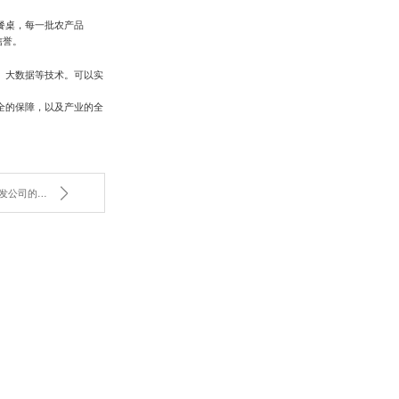
餐桌，每一批农产品
信誉。
、大数据等技术。可以实
全的保障，以及产业的全
技术开发：四川食用农产品批发公司的增长新引擎？