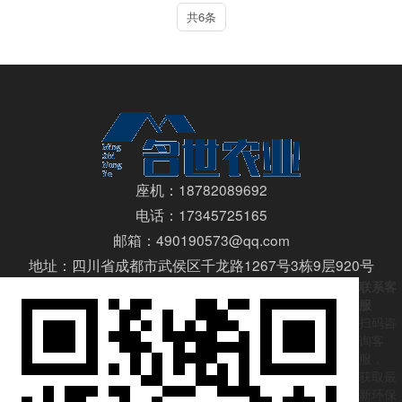
共6条
座机：18782089692
电话：17345725165
邮箱：490190573@qq.com
地址：四川省成都市武侯区千龙路1267号3栋9层920号
联系客
服
扫码咨
询客
服，
获取最
新环保