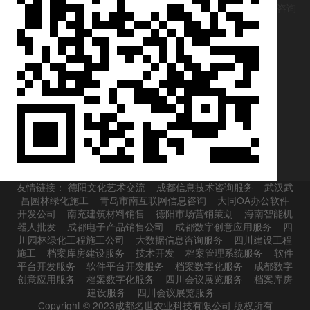
咨询
友情链接：
德阳文化艺术交流
成都信息技术咨询服务
武汉武
昌园林绿化施工
青岛市南互联网信息咨询
大同OA办公软件
开发公司
南充建筑材料销售
德阳市场营销策划
海南智能机
器人批发
成都电子产品销售公司
成都数字创意应用服务
四
川园林绿化工程施工公司
大数据信息咨询服务
四川建设工程
施工
档案库房建设服务
技术开发
档案管理系统服务
软件
平台开发服务
软件平台开发服务
档案数字化服务
成都数字
创意应用服务
档案数字化服务
四川会议展览服务
档案库房
建设服务
四川会议展览服务
Copyright © 2023成都名世农业科技有限公司 版权所有